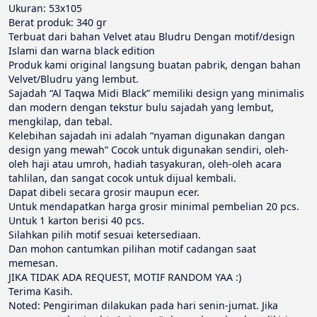
Ukuran: 53x105 
Berat produk: 340 gr 
Terbuat dari bahan Velvet atau Bludru Dengan motif/design 
Islami dan warna black edition 
Produk kami original langsung buatan pabrik, dengan bahan 
Velvet/Bludru yang lembut. 
Sajadah “Al Taqwa Midi Black” memiliki design yang minimalis 
dan modern dengan tekstur bulu sajadah yang lembut, 
mengkilap, dan tebal. 
Kelebihan sajadah ini adalah “nyaman digunakan dangan 
design yang mewah” Cocok untuk digunakan sendiri, oleh-
oleh haji atau umroh, hadiah tasyakuran, oleh-oleh acara 
tahlilan, dan sangat cocok untuk dijual kembali. 
Dapat dibeli secara grosir maupun ecer. 
Untuk mendapatkan harga grosir minimal pembelian 20 pcs. 
Untuk 1 karton berisi 40 pcs. 
Silahkan pilih motif sesuai ketersediaan. 
Dan mohon cantumkan pilihan motif cadangan saat 
memesan. 
JIKA TIDAK ADA REQUEST, MOTIF RANDOM YAA :) 
Terima Kasih. 
Noted: Pengiriman dilakukan pada hari senin-jumat. Jika 